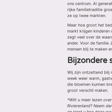
ons centrum. Al genera
rijke familietraditie gr
ze op twee markten.
Maar hoe groot het bedr
markt krijgen kinderen
zegt veel over de waard
ander. Voor de familie
mensen blij te maken en
Bijzondere
Wij zijn ontzettend bli
week weer warm, gastvr
die bloemen kunnen bren
groot verschil maken.
*Wilt u meer lezen ove
Rivierenland? Neem dan
en leest u hoe deze wa