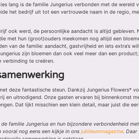
ties lang is de familie Jungerius verbonden met de wereld 
oeide het bedrijf uit tot een vertrouwde naam in de regio, m
ijf ook werd, de persoonlijke aandacht is altijd gebleven. 
 die met hun (groot)ouders meekomen nog altijd een bloeme
en van de familie: aandacht, gastvrijheid en iets extra’s w
 Jungerius zijn bloemen dan ook veel meer dan een product;
 verbinding te creëren.
 samenwerking
j met deze fantastische steun. Dankzij Jungerius Flowers* v
ij en uitnodigend. Onze gasten ervaren bij binnenkomst me
gen. Dat lijkt misschien een klein detail, maar juist die ee
r de familie Jungerius en hun bijzondere verbondenheid m
 vooral nog eens een kijkje in ons
jubileummagazine
. Daar 
ardevolle samenwerking is ontstaan.