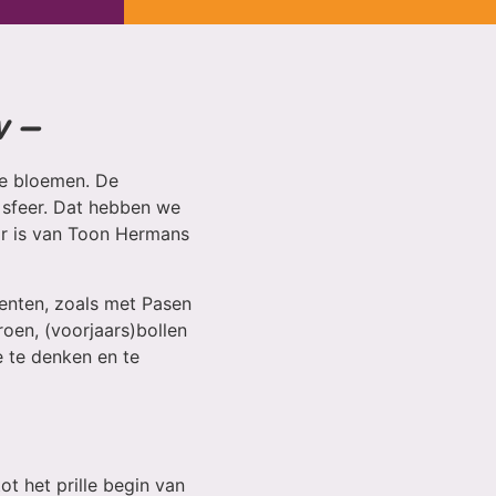
w –
se bloemen. De
e sfeer. Dat hebben we
or is van Toon Hermans
menten, zoals met Pasen
roen, (voorjaars)bollen
e te denken en te
t het prille begin van