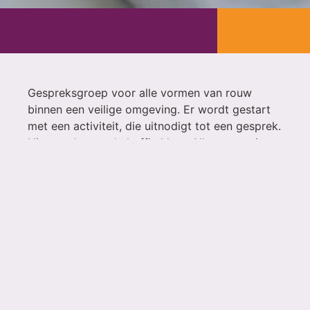
Gespreksgroep voor alle vormen van rouw
binnen een veilige omgeving. Er wordt gestart
met een activiteit, die uitnodigt tot een gesprek.
Uiteraard staat de koffie klaar. Alles mag, niets
moet.
Wanneer: tweewekelijks woensdagochtend om
10.00 uur (inloop vanaf 09.30 uur), zie agenda
op de website.
Begeleiders: Annemiek en Jacqueline
Vorig bericht