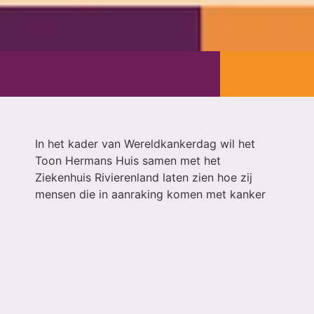
In het kader van Wereldkankerdag wil het
Toon Hermans Huis samen met het
Ziekenhuis Rivierenland laten zien hoe zij
mensen die in aanraking komen met kanker
kunnen ondersteunen. Dit gebeurt door een
inloopochtend op 17 februari. Wat kun je
verwachten op deze ochtend?
Er staan informatiestands over:
Hartkussentjes maken
Omgaan met prostaatkanker