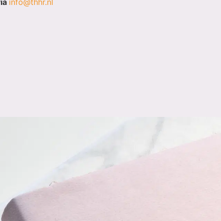
via
info@thhr.nl