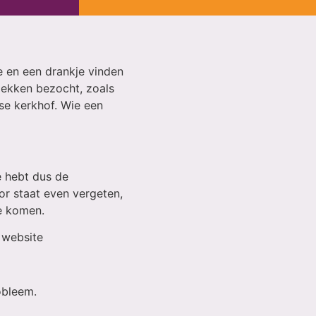
e en een drankje vinden
lekken bezocht, zoals
e kerkhof. Wie een
e hebt dus de
or staat even vergeten,
e komen.
 website
obleem.