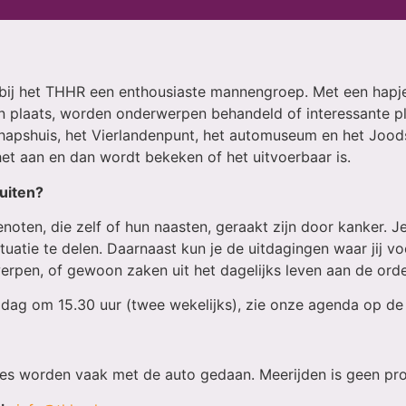
t bij het THHR een enthousiaste mannengroep. Met een hapj
n plaats, worden onderwerpen behandeld of interessante p
pshuis, het Vierlandenpunt, het automuseum en het Joods
het aan en dan wordt bekeken of het uitvoerbaar is.
luiten?
enoten, die zelf of hun naasten, geraakt zijn door kanker. J
uatie te delen. Daarnaast kun je de uitdagingen waar jij vo
rpen, of gewoon zaken uit het dagelijks leven aan de ord
g om 15.30 uur (twee wekelijks), zie onze agenda op de
jes worden vaak met de auto gedaan. Meerijden is geen pr